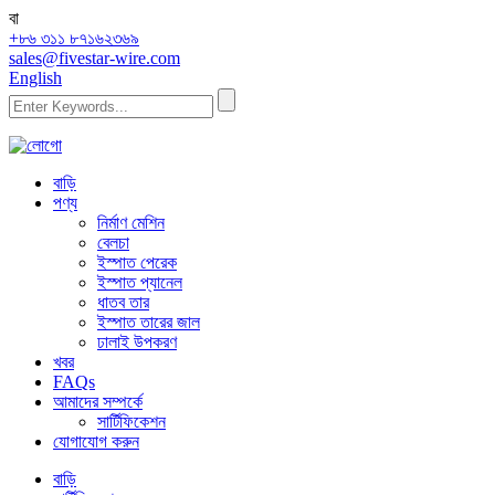
বা
+৮৬ ৩১১ ৮৭১৬২৩৬৯
sales@fivestar-wire.com
English
বাড়ি
পণ্য
নির্মাণ মেশিন
বেলচা
ইস্পাত পেরেক
ইস্পাত প্যানেল
ধাতব তার
ইস্পাত তারের জাল
ঢালাই উপকরণ
খবর
FAQs
আমাদের সম্পর্কে
সার্টিফিকেশন
যোগাযোগ করুন
বাড়ি