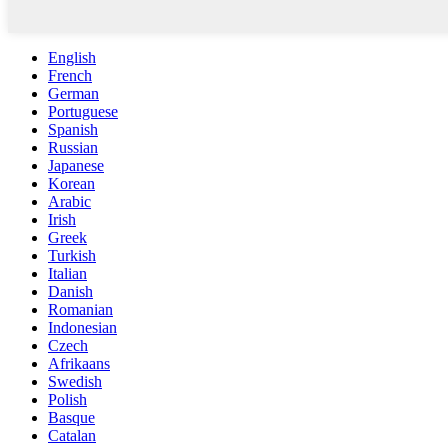
English
French
German
Portuguese
Spanish
Russian
Japanese
Korean
Arabic
Irish
Greek
Turkish
Italian
Danish
Romanian
Indonesian
Czech
Afrikaans
Swedish
Polish
Basque
Catalan