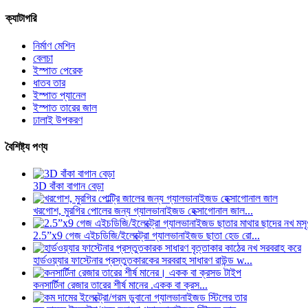
ক্যাটাগরি
নির্মাণ মেশিন
বেলচা
ইস্পাত পেরেক
ধাতব তার
ইস্পাত প্যানেল
ইস্পাত তারের জাল
ঢালাই উপকরণ
বৈশিষ্ট্য পণ্য
3D বাঁকা বাগান বেড়া
খরগোশ, মুরগির পোলের জন্য গ্যালভানাইজড হেক্সাগোনাল জাল...
2.5”x9 গেজ এইচডিজি/ইলেক্ট্রো গ্যালভানাইজড ছাতা হেড রো...
হার্ডওয়্যার ফাস্টেনার প্রস্তুতকারকের সরবরাহ সাধারণ রাউন্ড w...
কনসার্টিনা রেজার তারের শীর্ষ মানের .একক বা ক্রস...