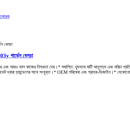
03y গার্ডেন বেলচা
রে এবং আরও ভাল কাজের নিশ্চয়তা দেয়।* সমাপ্তি: ন্যূনতম মাটি আনুগত্য এবং মরিচা প্রতি
 রিভেট দ্বারা হ্যান্ডেলের সাথে সংযুক্ত।* OEM পরিষেবা এবং গ্রাহক-ডিজাইন।* যেকোনো