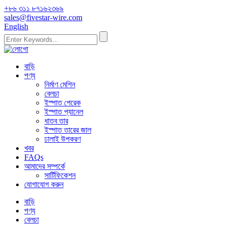
+৮৬ ৩১১ ৮৭১৬২৩৬৯
sales@fivestar-wire.com
English
বাড়ি
পণ্য
নির্মাণ মেশিন
বেলচা
ইস্পাত পেরেক
ইস্পাত প্যানেল
ধাতব তার
ইস্পাত তারের জাল
ঢালাই উপকরণ
খবর
FAQs
আমাদের সম্পর্কে
সার্টিফিকেশন
যোগাযোগ করুন
বাড়ি
পণ্য
বেলচা