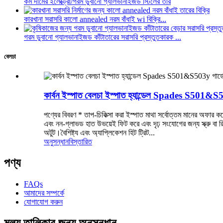
কম দামের ইলেক্ট্রো/গরম ডুবানো গ্যালভানাইজড স্টিলের তার
কারখানা সরাসরি কালো annealed নরম বাঁধাই wi বিক্রি...
গরম ডুবানো গ্যালভানাইজড কাঁটাতারের সরাসরি প্রস্তুতকারক ...
বেলচা
কার্বন ইস্পাত বেলচা ইস্পাত হ্যান্ডেল Spades S501&S5
পণ্যের বিবরণ * তাপ-চিকিত্সা করা ইস্পাত মাথা সর্বোত্তম মানের অফার ক
এবং নন-গ্লাভড হাত উভয়েই ফিট করে এবং দৃঢ় সংযোগের জন্য স্ক্রু বা
অটুট।বৈশিষ্ট্য এবং অ্যাপ্লিকেশন হিট ট্রিট...
অনুসন্ধান
বিস্তারিত
পণ্য
FAQs
আমাদের সম্পর্কে
যোগাযোগ করুন
মূল্য তালিকার জন্য অনুসন্ধান