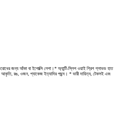
রোধের জন্য আঁকা বা ইপোক্সি লেপা।* অ্যান্টি-স্লিপ ওয়াই গ্রিপ গ্লাভড হাত
 আকৃতি, রঙ, ওজন, প্যাকেজ ইত্যাদির পছন্দ। * ভারী দায়িত্ব, টেকসই এবং