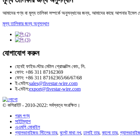
আমাদের পণ্য বা মূল্য তালিকা সম্পর্কে অনুসন্ধানের জন্য, আমাদের কাছে আপনার ইমেল ছ
মূল্য তালিকার জন্য অনুসন্ধান
যোগাযোগ করুন
হেবেই ফাইভ-স্টার মেটাল প্রোডাক্টস কোং, লি.
ফোন: +86 311 87162369
ফোন: +86 311 87162365/66/67/68
ই-মেইল:
sales@fivestar-wire.com
ই-মেইল:
export@fivestar-wire.com
© কপিরাইট - 2010-2022: সর্বস্বত্ব সংরক্ষিত।
গরম পণ্য
সাইটম্যাপ
এএমপি মোবাইল
গ্যালভানাইজড স্টিলের তার
,
বুলেট মাথা নখ
,
ঢালাই তার
,
কালো তার
,
গ্যালভানাই