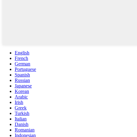
English
French
German
Portuguese
Spanish
Russian
Japanese
Korean
Arabic
Irish
Greek
Turkish
Italian
Danish
Romanian
Indonesian