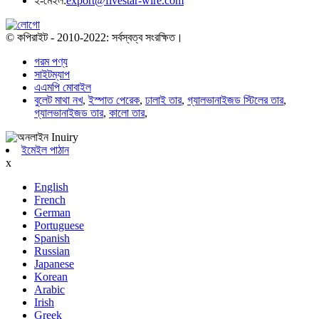
ই-মেইল:
export@fivestar-wire.com
© কপিরাইট - 2010-2022: সর্বস্বত্ব সংরক্ষিত।
গরম পণ্য
সাইটম্যাপ
এএমপি মোবাইল
বুলেট মাথা নখ
,
ইস্পাত পেরেক
,
ঢালাই তার
,
গ্যালভানাইজড স্টিলের তার
,
গ্যালভানাইজড তার
,
কালো তার
,
ইমেইল পাঠান
x
English
French
German
Portuguese
Spanish
Russian
Japanese
Korean
Arabic
Irish
Greek