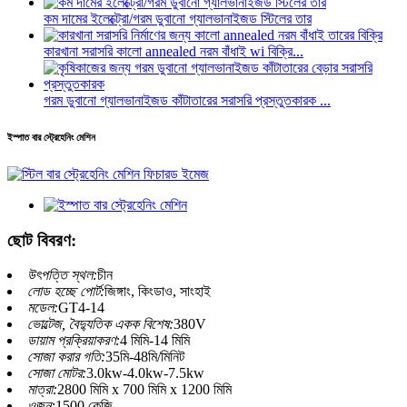
কম দামের ইলেক্ট্রো/গরম ডুবানো গ্যালভানাইজড স্টিলের তার
কারখানা সরাসরি কালো annealed নরম বাঁধাই wi বিক্রি...
গরম ডুবানো গ্যালভানাইজড কাঁটাতারের সরাসরি প্রস্তুতকারক ...
ইস্পাত বার স্ট্রেহেনিং মেশিন
ছোট বিবরণ:
উৎপত্তি স্থল:
চীন
লোড হচ্ছে পোর্ট:
জিঙ্গাং, কিংডাও, সাংহাই
মডেল:
GT4-14
ভোল্টেজ, বৈদ্যুতিক একক বিশেষ:
380V
ডায়াম প্রক্রিয়াকরণ:
4 মিমি-14 মিমি
সোজা করার গতি:
35মি-48মি/মিনিট
সোজা মোটর:
3.0kw-4.0kw-7.5kw
মাত্রা:
2800 মিমি x 700 মিমি x 1200 মিমি
ওজন:
1500 কেজি