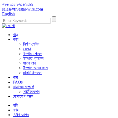
+৮৬ ৩১১ ৮৭১৬২৩৬৯
sales@fivestar-wire.com
English
বাড়ি
পণ্য
নির্মাণ মেশিন
বেলচা
ইস্পাত পেরেক
ইস্পাত প্যানেল
ধাতব তার
ইস্পাত তারের জাল
ঢালাই উপকরণ
খবর
FAQs
আমাদের সম্পর্কে
সার্টিফিকেশন
যোগাযোগ করুন
বাড়ি
পণ্য
নির্মাণ মেশিন