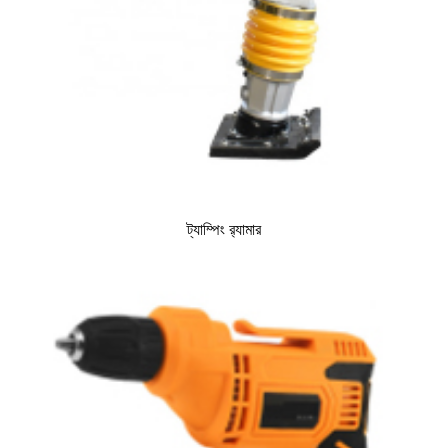
ট্যাম্পিং র‍্যামার