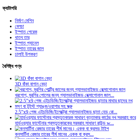
ক্যাটাগরি
নির্মাণ মেশিন
বেলচা
ইস্পাত পেরেক
ধাতব তার
ইস্পাত প্যানেল
ইস্পাত তারের জাল
ঢালাই উপকরণ
বৈশিষ্ট্য পণ্য
3D বাঁকা বাগান বেড়া
খরগোশ, মুরগির পোলের জন্য গ্যালভানাইজড হেক্সাগোনাল জাল...
2.5”x9 গেজ এইচডিজি/ইলেক্ট্রো গ্যালভানাইজড ছাতা হেড রো...
হার্ডওয়্যার ফাস্টেনার প্রস্তুতকারকের সরবরাহ সাধারণ রাউন্ড w...
কনসার্টিনা রেজার তারের শীর্ষ মানের .একক বা ক্রস...